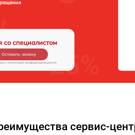
бращения
я со специалистом
Оставить заявку
есь c
политикой конфиденциальности
реимущества сервис-цент