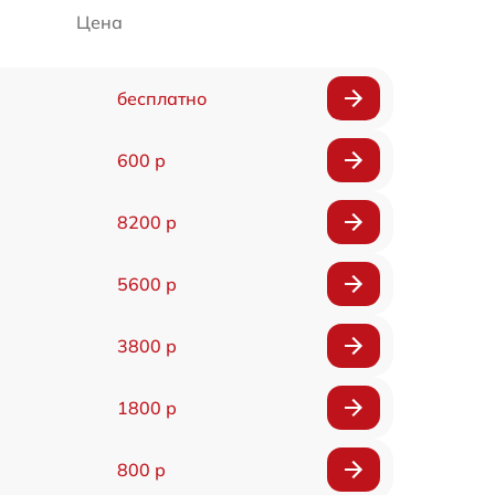
Цена
бесплатно
600 р
8200 р
5600 р
3800 р
1800 р
800 р