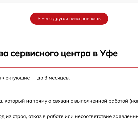
e
от 110 мин
У меня другая неисправность
от 140 мин
от 110 мин
ва сервисного центра в Уфе
от 130 мин
мплектующие — до 3 месяцев.
от 120 мин
от 110 мин
а, который напрямую связан с выполненной работой (на
n
от 190 мин
из строя, отказ в работе или несоответствие заявлен