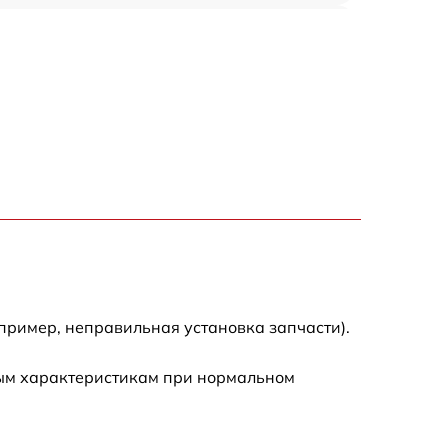
800 р
700 р
700 р
600 р
500 р
700 р
пример, неправильная установка запчасти).
8800 р
ным характеристикам при нормальном